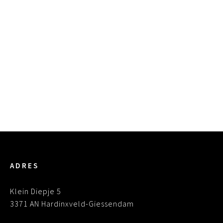
Kortom, een aanrader.
Schrijf een referentie
ADRES
Klein Diepje 5
3371 AN Hardinxveld-Giessendam