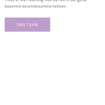
beperkte beschikbaarheid hebben.
ONS TEAM
MAAK ONLINE EEN
AFSPRAAK
Direct plannen