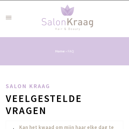
Home
»
FAQ
SALON KRAAG
VEELGESTELDE
VRAGEN
Kan het kwaad om mijn haar elke dag te