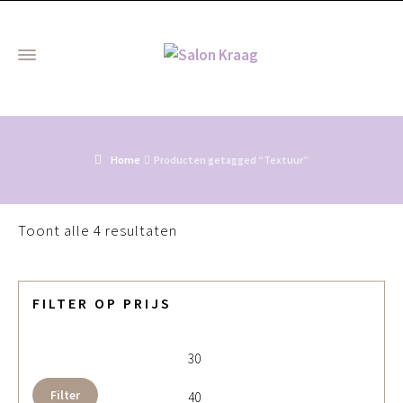
Home
Producten getagged “Textuur”
Gesorteerd
Toont alle 4 resultaten
op
populariteit
FILTER OP PRIJS
Min. prijs
Max. 
Filter