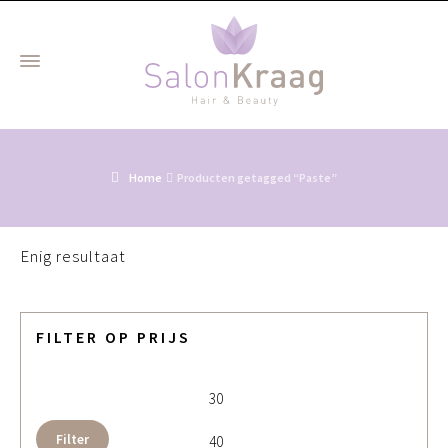
Home
Producten getagged “Paste”
Enig resultaat
FILTER OP PRIJS
Min. prijs
Max. 
Filter