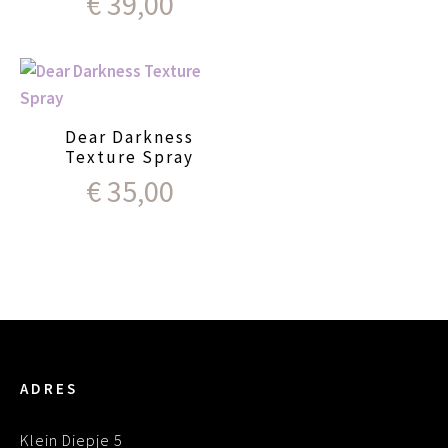
€
39,00
Dear Darkness
Texture Spray
€
35,00
ADRES
Klein Diepje 5