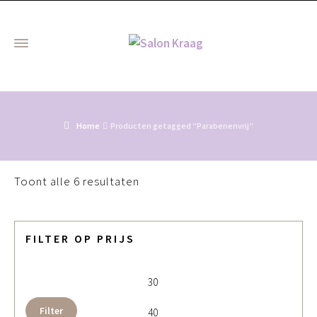
Home
Producten getagged “Parabenenvrij”
Gesorteerd
Toont alle 6 resultaten
op
populariteit
FILTER OP PRIJS
Min. prijs
Max. 
Filter