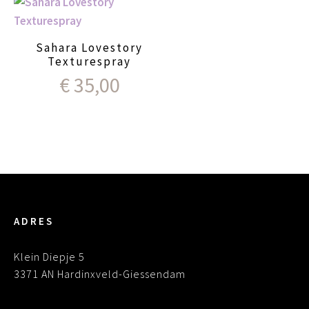
Sahara Lovestory
Texturespray
€
35,00
ADRES
Klein Diepje 5
3371 AN Hardinxveld-Giessendam