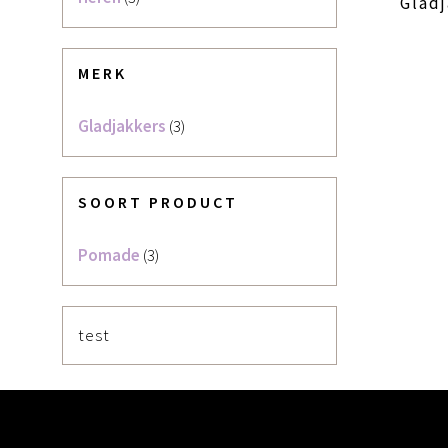
Glad
MERK
Gladjakkers
(3)
SOORT PRODUCT
Pomade
(3)
test