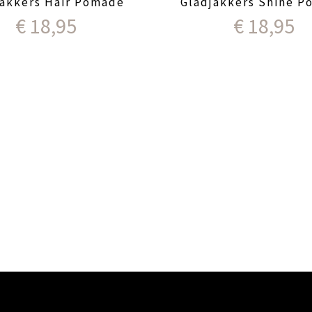
jakkers Hair Pomade
Gladjakkers Shine 
€
18,95
€
18,95