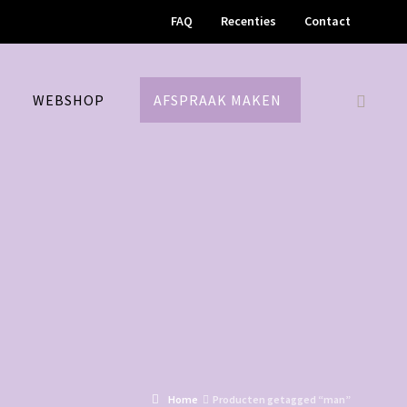
FAQ
Recenties
Contact
M
WEBSHOP
AFSPRAAK MAKEN
Home
Producten getagged “man”