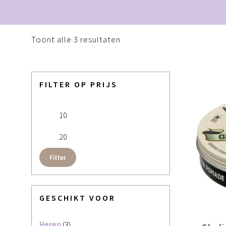
Gesorteerd
Toont alle 3 resultaten
op
populariteit
FILTER OP PRIJS
Min. prijs
Max. prijs
Filter
GESCHIKT VOOR
Heren
(3)