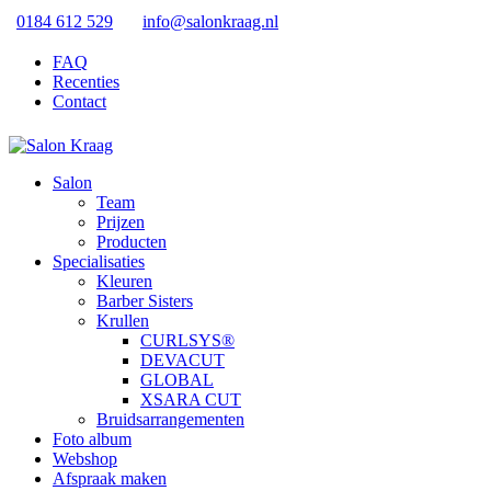
0184 612 529
info@salonkraag.nl
FAQ
Recenties
Contact
Salon
Team
Prijzen
Producten
Specialisaties
Kleuren
Barber Sisters
Krullen
CURLSYS®
DEVACUT
GLOBAL
XSARA CUT
Bruidsarrangementen
Foto album
Webshop
Afspraak maken