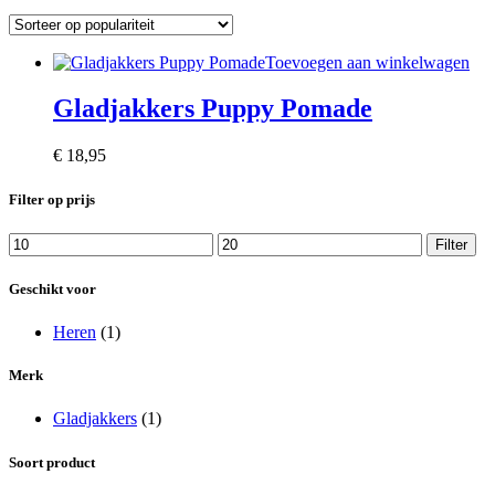
Toevoegen aan winkelwagen
Gladjakkers Puppy Pomade
€
18,95
Filter op prijs
Min.
Max.
Filter
prijs
prijs
Geschikt voor
Heren
(1)
Merk
Gladjakkers
(1)
Soort product