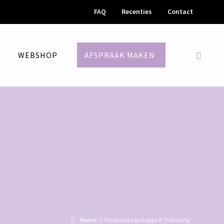
FAQ
Recenties
Contact
M
WEBSHOP
AFSPRAAK MAKEN
Home
Producten getagged “Finishing”