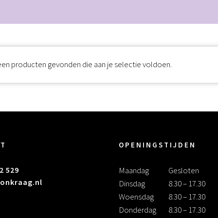
en producten gevonden die aan je selectie voldoen.
CT
OPENINGSTIJDEN
2 529
Maandag
Gesloten
onkraag.nl
Dinsdag
8.30 – 17.30
Woensdag
8.30 – 17.30
Donderdag
8.30 – 17.30