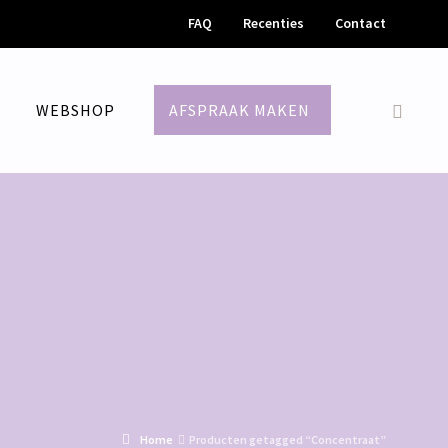
FAQ
Recenties
Contact
M
WEBSHOP
AFSPRAAK MAKEN
Home
Producten getagged “Concentraat”