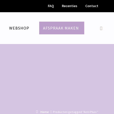
FAQ
Recenties
Contact
M
WEBSHOP
AFSPRAAK MAKEN
Home
Producten getagged “Anti Pluis”