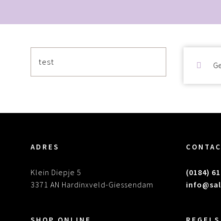
test
Ge
ADRES
CONTA
Klein Diepje 5
(0184) 61
3371 AN Hardinxveld-Giessendam
info@sal
SHOP ONLINE
REGELS