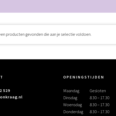
en producten gevonden die aan je selectie voldoen.
CT
OPENINGSTIJDEN
2 529
Maandag
Gesloten
onkraag.nl
Dinsdag
8.30 – 17.30
Woensdag
8.30 – 17.30
Donderdag
8.30 – 17.30