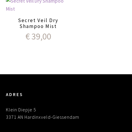
Secret Veil Dry
Shampoo Mist
€
39,00
ADRES
Klein Diepje 5
3371 AN Hardinxveld-Giessendam