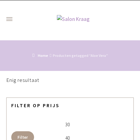
Home
Producten getagged “Aloe Vera”
Enig resultaat
FILTER OP PRIJS
Min. prijs
Max. 
Filter