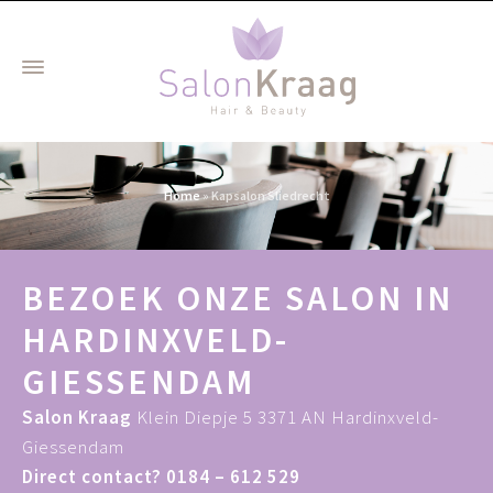
Home
»
Kapsalon Sliedrecht
BEZOEK ONZE SALON IN
HARDINXVELD-
GIESSENDAM
Salon Kraag
Klein Diepje 5 3371 AN Hardinxveld-
Giessendam
Direct contact?
0184 – 612 529