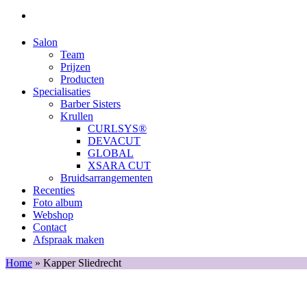
Salon
Team
Prijzen
Producten
Specialisaties
Barber Sisters
Krullen
CURLSYS®
DEVACUT
GLOBAL
XSARA CUT
Bruidsarrangementen
Recenties
Foto album
Webshop
Contact
Afspraak maken
Home
»
Kapper Sliedrecht
Bezoek onze salon in Hardinxveld-Giessendam