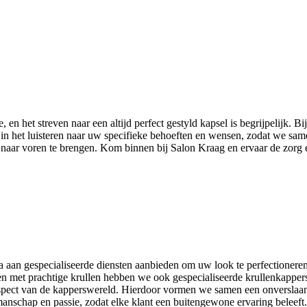
, en het streven naar een altijd perfect gestyld kapsel is begrijpelijk.
n het luisteren naar uw specifieke behoeften en wensen, zodat we samen
 naar voren te brengen. Kom binnen bij Salon Kraag en ervaar de zorg e
la aan gespecialiseerde diensten aanbieden om uw look te perfectionere
en met prachtige krullen hebben we ook gespecialiseerde krullenkappe
k aspect van de kapperswereld. Hierdoor vormen we samen een onversla
nschap en passie, zodat elke klant een buitengewone ervaring beleeft.