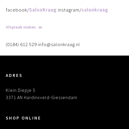
facebook/
SalonKraag
instagram/
salonkraag
Afspraak maken
(0184) 612 529 info@salonkraag.nl
ADRES
Klein Diepje 5
3371 AN Hardinxveld-Giessendam
SHOP ONLINE