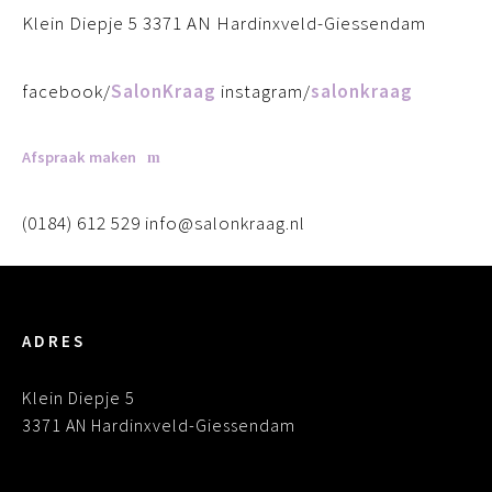
Klein Diepje 5 3371 AN Hardinxveld-Giessendam
facebook/
SalonKraag
instagram/
salonkraag
Afspraak maken
(0184) 612 529 info@salonkraag.nl
ADRES
Klein Diepje 5
3371 AN Hardinxveld-Giessendam