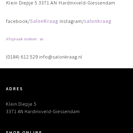
Klein Diepje 5 3371 AN Hardinxveld-Giessendam
facebook/
SalonKraag
instagram/
salonkraag
Afspraak maken
(0184) 612 529 info@salonkraag.nl
ADRES
Klein Diepje 5
3371 AN Hardinxveld-Giessendam
SHOP ONLINE