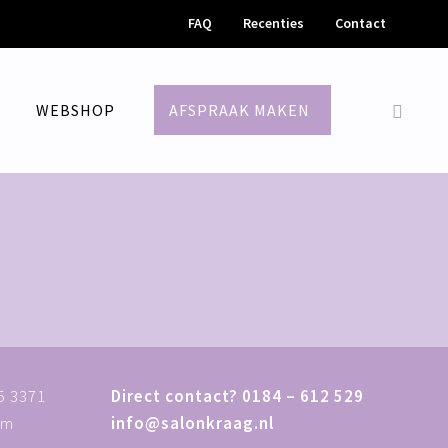
FAQ
Recenties
Contact
M
WEBSHOP
AFSPRAAK MAKEN
5 3371
Direct contact?
0184 – 612 529
am
info@salonkraag.nl
Home
»
Barbier Giessenburg