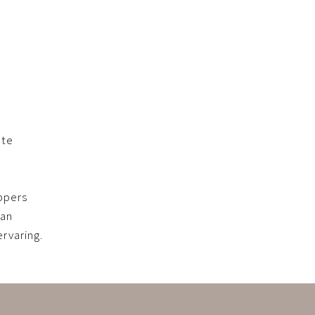
!
ete
appers
van
rvaring.