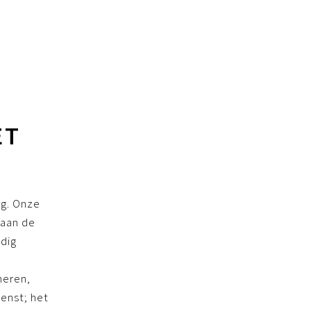
ET
ng. Onze
 aan de
ldig
heren,
ienst; het