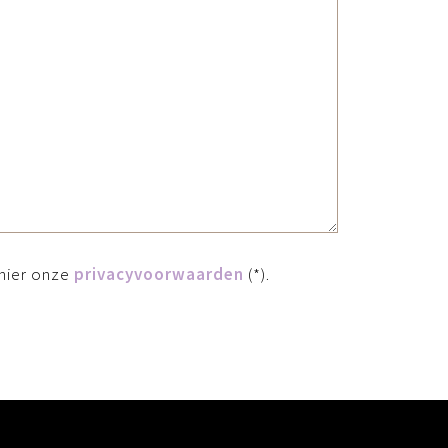
hier onze
privacyvoorwaarden
(*).