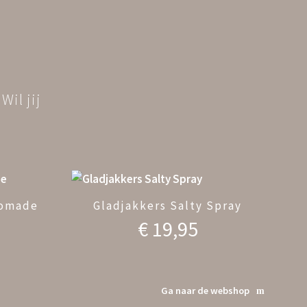
il jij
Pomade
Gladjakkers Salty Spray
€
19,95
Ga naar de webshop