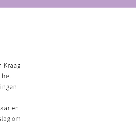
n Kraag
 het
ningen
haar en
slag om