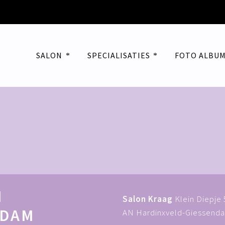
SALON
SPECIALISATIES
FOTO ALBU
N
Salon Kraag
Klein Diepje 
NDAM
AN Hardinxveld-Giessend