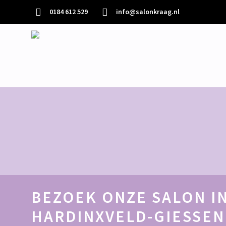
0184 612 529
info@salonkraag.nl
BEZOEK ONZE SALON I
HARDINXVELD-GIESSE