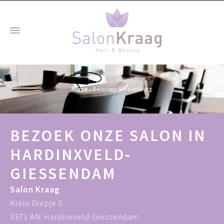
Home
»
Balayage Giessenburg
BEZOEK ONZE SALON IN
HARDINXVELD-
GIESSENDAM
Salon Kraag
Klein Diepje 5
3371 AN Hardinxveld-Giessendam