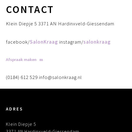
CONTACT
Klein Diepje 5 3371 AN Hardinxveld-Giessendam
facebook/
SalonKraag
instagram/
salonkraag
Afspraak maken
(0184) 612 529 info@salonkraag.nl
ADRES
Klein Diepje 5
3371 AN Hardinxveld-Giessendam